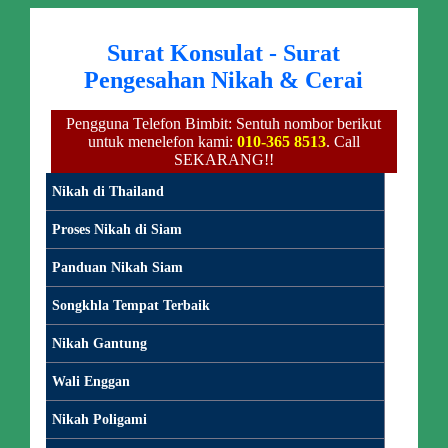
Surat Konsulat - Surat
Pengesahan Nikah & Cerai
Pengguna Telefon Bimbit: Sentuh nombor berikut
untuk menelefon kami:
010-365 8513
. Call
SEKARANG!!
Nikah di Thailand
Proses Nikah di Siam
Panduan Nikah Siam
Songkhla Tempat Terbaik
Nikah Gantung
Wali Enggan
Nikah Poligami